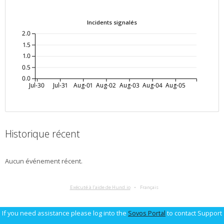
Incidents signalés
2.0
1.5
1.0
0.5
0.0
Jul-30
Jul-31
Aug-01
Aug-02
Aug-03
Aug-04
Aug-05
Historique récent
Aucun événement récent.
Exécuté à l’aide de Hund.io
Français
If you need assistance please log into the
Sovos Portal
to contact Support