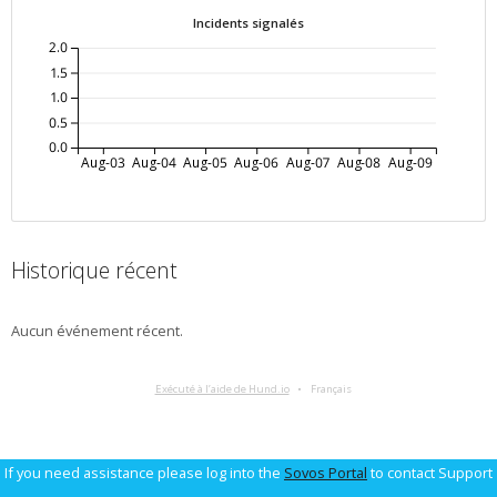
Incidents signalés
2.0
1.5
1.0
0.5
0.0
Aug-03
Aug-04
Aug-05
Aug-06
Aug-07
Aug-08
Aug-09
Historique récent
Aucun événement récent.
Exécuté à l’aide de Hund.io
Français
If you need assistance please log into the
Sovos Portal
to contact Support